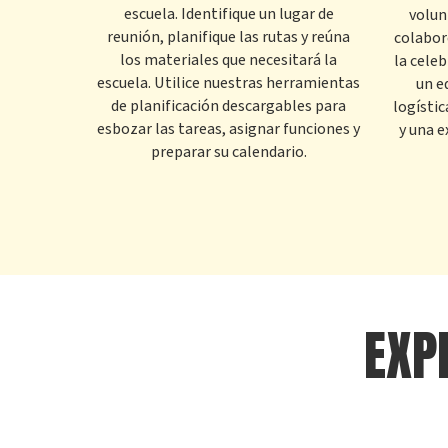
escuela. Identifique un lugar de
volun
reunión, planifique las rutas y reúna
colabor
los materiales que necesitará la
la cele
escuela. Utilice nuestras herramientas
un e
de planificación descargables para
logístic
esbozar las tareas, asignar funciones y
y una e
preparar su calendario.
EXP