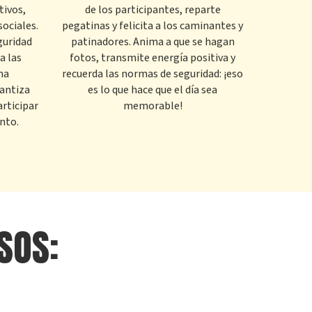
tivos,
de los participantes, reparte
sociales.
pegatinas y felicita a los caminantes y
guridad
patinadores. Anima a que se hagan
a las
fotos, transmite energía positiva y
na
recuerda las normas de seguridad: ¡eso
antiza
es lo que hace que el día sea
rticipar
memorable!
ento.
SOS: