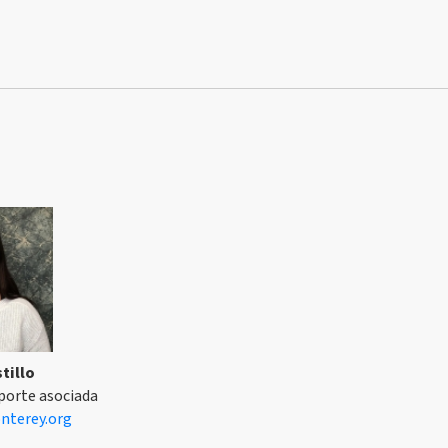
tillo
porte asociada
terey.org