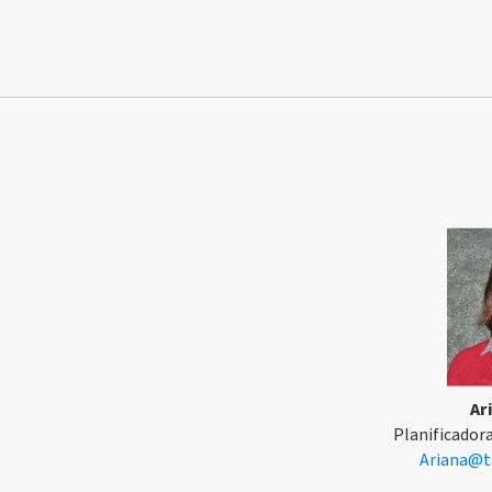
Ar
Planificador
Ariana@t