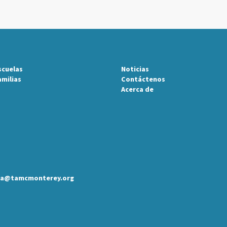
scuelas
Noticias
amilias
Contáctenos
Acerca de
ariana@tamcmonterey.org